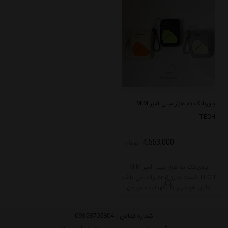
پاوربانک ده هزار میلی آمپر MIM
TECH
4,553,000
تومان
پاوربانک ده هزار میلی آمپر MIM
TECH فست شارژ ۲۲.۵ وات می باشد
. دارای هولدر و یا نگهدارنده موبایل ،
کابل تیپ سی و لایتنینگ ، که قابلیت
تبدیل به بند پاوربانک را دارد. در سه
شماره تماس :
09358705804
رنگ بندی مشکی/سبز ، کرمی/نارنجی