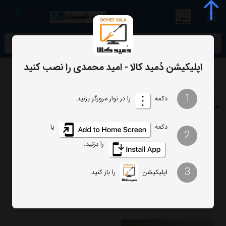
0
meta name="enamad" content="34055574
اپلیکیشن دُمید کالا - امید محمدی را نصب کنید
برچسب‌ها
مگ سیف
1
دکمه
را در نوار مرورگر بزنید.
مگ سیف
دکمه
یا
2
ترتیب
تعداد نمایش
را بزنید.
فیلتر
3
اپلیکیشن
را باز کنید.