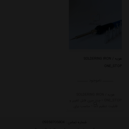
هویه SOLDERING IRON /
ONE_STOP
ــــــ ناموجود ــــــ
هویه SOLDERING IRON /
ONE_STOP • چند سری قابل تغییر و
قابلیت تنظیم دما • مناسب برای
کارهای الکترونیکی، ظریف‌کاری،
تعمیرات • لحیم‌کاری دقیق‌تر و
شماره تماس :
09358705804
راحت‌تر! • کیفیت بالا + صرفه‌جویی در