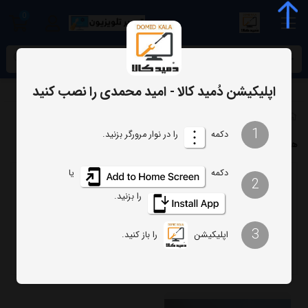
0
meta name="enamad" content="34055574
اپلیکیشن دُمید کالا - امید محمدی را نصب کنید
برچسب‌ها
هویه ONE STOP
1
دکمه
را در نوار مرورگر بزنید.
هویه ONE STOP
دکمه
یا
2
ترتیب
تعداد نمایش
را بزنید.
فیلتر
3
اپلیکیشن
را باز کنید.