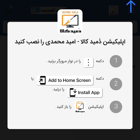
0
meta name="enamad" content="34055574
اپلیکیشن دُمید کالا - امید محمدی را نصب کنید
برچسب‌ها
پیچگوشتی
1
دکمه
را در نوار مرورگر بزنید.
پیچگوشتی
دکمه
یا
2
ترتیب
تعداد نمایش
را بزنید.
فیلتر
3
اپلیکیشن
را باز کنید.