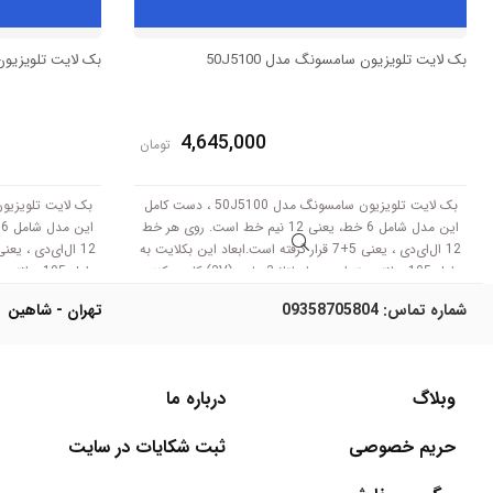
بک لایت تلویزیون سامسونگ مدل 50J5100
بک لایت تلویزیون س
4,645,000
تومان
بک لایت تلویزیون سامسونگ مدل 50J5100 ، دست کامل
این مدل شامل 6 خط، یعنی 12 نیم خط است. روی هر خط
12 ال‌ای‌دی ، یعنی 5+7 قرار گرفته است.ابعاد این بکلایت به
طول 105 سانتی متر است .با ولتاژ 3 ولت (3V) کار می‌کنند.
طول 105 سانتی متر است .با ولتاژ 3 ولت (3V) کار می‌کنند.
شماره تماس:
09358705804
تهران - شاهین
وبلاگ
درباره ما
حریم خصوصی
ثبت شکایات در سایت