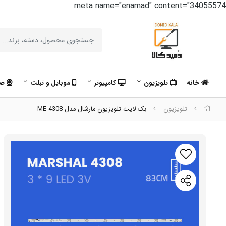
meta name="enamad" content="34055574
خانه
تلویزیون
کامپیوتر
موبایل و تبلت
صو
تلویزیون
بک لایت تلویزیون مارشال مدل ME-4308