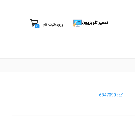
ورود
/
ثبت نام
0
کد:
6847090