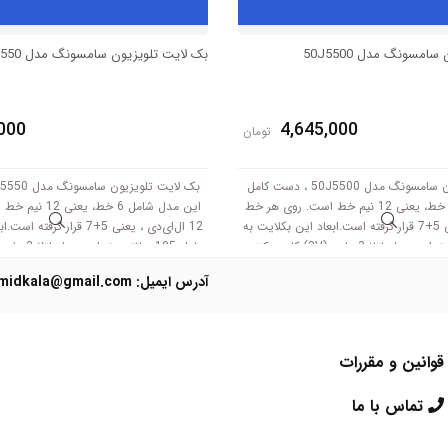
امسونگ مدل 50J5500
بک لایت تلویزیون سامسونگ مدل 50J5550
000
4,645,000
تومان
بک لایت تلویزیون سامسونگ مدل 50J5500 ، دست کامل
این مدل شامل 6 خط، یعنی 12 نیم خط است. روی هر خط
این مدل شامل 6 خط
12 ال‌ای‌دی ، یعنی 5+7 قرار گرفته است.ابعاد این بکلایت به
12 ال‌ای‌دی ، یعنی 5+7 قرار گ
طول 105 سانتی متر است .با ولتاژ 3 ولت (3V) کار می‌کنند.
آدرس ایمیل: Domidkala@gmail.com
قوانین و مقررات
تماس با ما