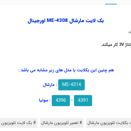
بک لایت مارشال ME-4308 اورجینال
ت
.
V
کار میکند
.
هم چنین این بکلایت با مدل های زیر مشابه می باشد :
ME-4314
: مارشال
4396
4391
-
: سونیا
بکلایت تلویزیون مارشال
# تعمیر تلویزیون مارشال
# بک لایت تلویزیون 