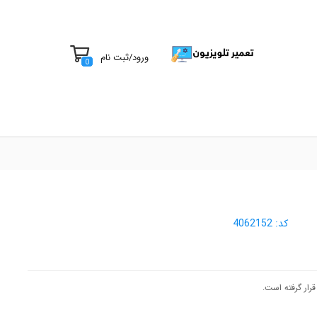
ورود
/
ثبت نام
0
کد:
4062152