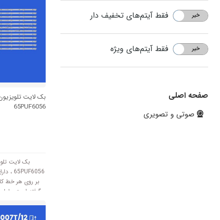
فقط آیتم‌های تخفیف دار
خیر
بله
فقط آیتم‌های ویژه
خیر
بله
صفحه اصلی
بک لایت تلویزیو
65PUF6056
صوتی و تصویری
بک لایت تلو
گرفته است. طول 
برا
3V کار میکند.