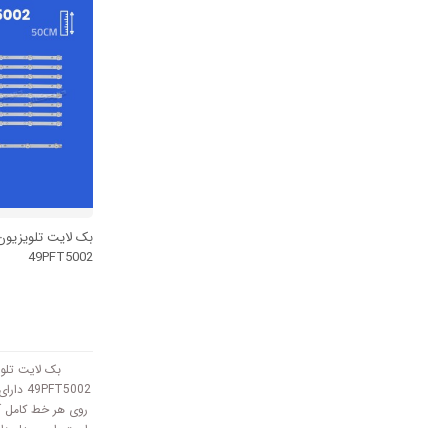
است و با ولتاژ 6V کا
بک لایت تلویزیو
49PFT5002
بک لایت تلو