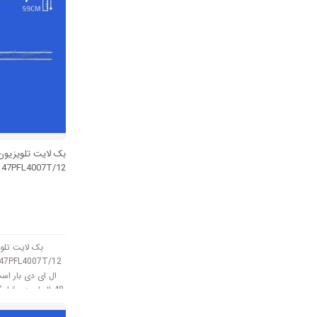
بک لایت تلویزیو
47PFL4007T/12
بک لایت تلو
ال ای دی بار اس
48 ال ای دی قرا