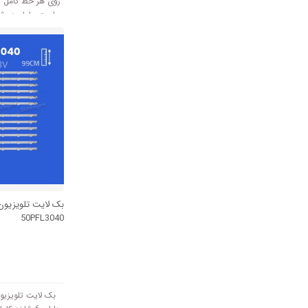
است. طول هر شاخ
بک لایت تلویزیو
50PFL3040