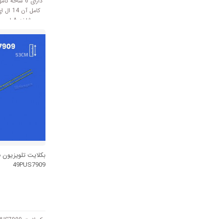
دارای 6 شاخه
کامل آن
B هم 7 ال ا
مت
بکلایت تلویزیون 
49PUS7909