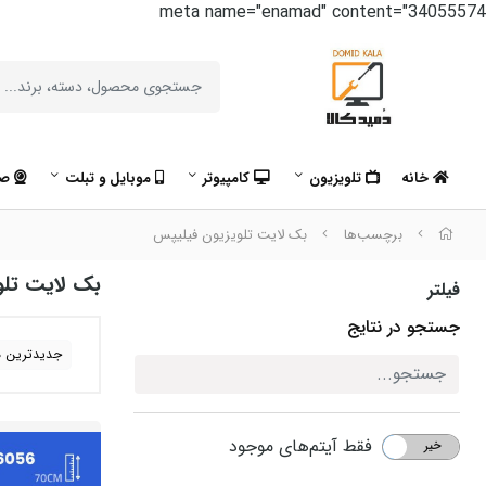
meta name="enamad" content="34055574
خانه
تلویزیون
کامپیوتر
موبایل و تبلت
صو
برچسب‌ها
بک لایت تلویزیون فیلیپس
بک لایت تلو
فیلتر
جستجو در نتایج
جدیدترین ه
فقط آیتم‌های موجود
خیر
بله