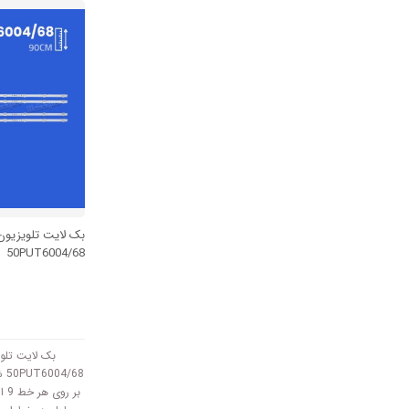
یک شاخه 
بک لایت تلویزیو
50PUT6004/68
بک لایت تلو
بر 