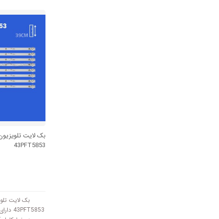
میباشد و با ولتاژ 3V ک
بک لایت تلویزیو
43PFT5853
بک لایت تلو