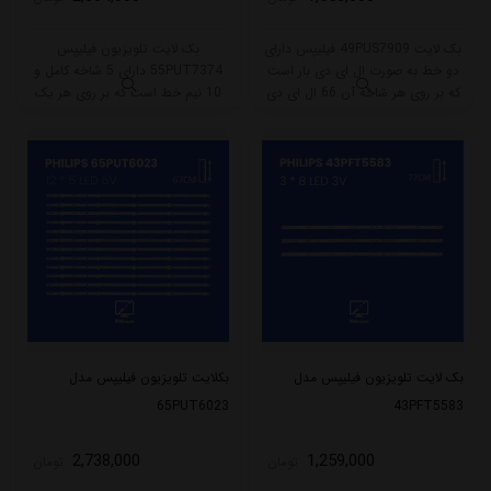
بک لایت 49PUS7909 فیلیپس دارای
بک لایت تلویزیون فیلیپس
دو خط به صورت ال ای دی بار است
55PUT7374 دارای 5 شاخه کامل و
که بر روی هر شاخه آن 66 ال ای دی
10 نیم خط است که بر روی هر یک
قرار گرفته است. طول هر شاخه این
نیم خط آن 5 ال ای دی قرار گرفته
مدل 53.5 سانتی متر است که با ولتاژ
است. طول هر شاخه کامل این مدل
6V کار میکنند.
برابر است با 108 سانتی متر است و با
ولتاژ 3V کار میکند.
بک لایت تلویزیون فیلیپس مدل
بکلایت تلویزیون فیلیپس مدل
65PUT6023
43PFT5583
2,738,000
1,259,000
تومان
تومان