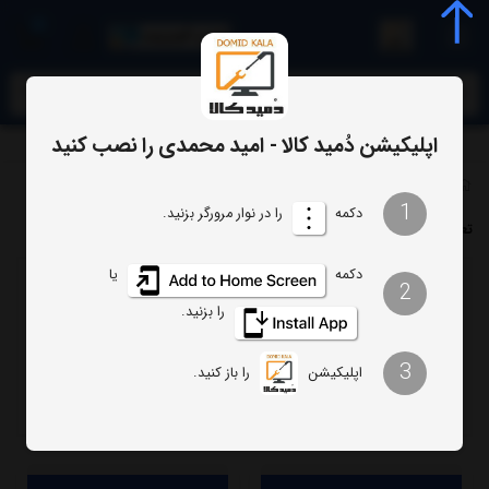
0
meta name="enamad" content="34055574
اپلیکیشن دُمید کالا - امید محمدی را نصب کنید
برچسب‌ها
تعمیر تلویزیون فیلیپس
1
دکمه
را در نوار مرورگر بزنید.
تعمیر تلویزیون فیلیپس
دکمه
یا
2
ترتیب
تعداد نمایش
را بزنید.
فیلتر
3
اپلیکیشن
را باز کنید.