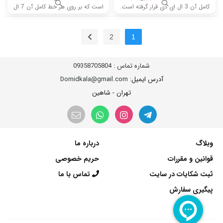
کامل آن 3 ال ای دی قرار گرفته است.
است که بر روی هر خط کامل آن 7 ال
طول هر شاخه کامل این مدل برابر
ای دی قرار گرفته است. طول هر شاخه
است با 39 سانتی متر است و با ولتاژ
کامل این مدل برابر است با 80 سانتی
6V کار میکند.
متر است و با ولتاژ 3V کار میکند.
2
1
شماره تماس :
09358705804
آدرس ایمیل
: Domidkala@gmail.com
تهران - شاهین
وبلاگ
درباره ما
قوانین و مقررات
حریم خصوصی
ثبت شکایات در سایت
تماس با ما
پیگیری سفارش